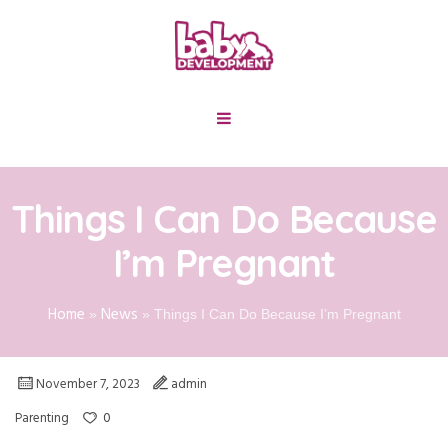
Things I Can Do Because
I’m Pregnant
Home
News
»
»
Things I Can Do Because I’m Pregnant
November 7, 2023
admin
0
Parenting